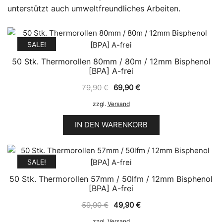
unterstützt auch umweltfreundliches Arbeiten.
SALE!
50 Stk. Thermorollen 80mm / 80m / 12mm Bisphenol
[BPA] A-frei
Ursprünglicher
Aktueller
79,90
€
69,90
€
Preis
Preis
zzgl.
Versand
war:
ist:
79,90 €
69,90 €.
IN DEN WARENKORB
SALE!
50 Stk. Thermorollen 57mm / 50lfm / 12mm Bisphenol
[BPA] A-frei
Ursprünglicher
Aktueller
59,90
€
49,90
€
Preis
Preis
zzgl.
Versand